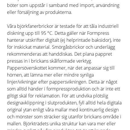
böter som uppstår i samband med import, användning
eller försäljning av produkterna.
Våra björkfanerbrickor är testade för att tåla industriell
diskning upp till 95 °C. Detta gäller när Formpress
hanterar utskrifter digitalt (ej helprintade baksidor), inte
för inskickat material. Smörgåsbrickor och underlägg
rekommenderas att handdiskas. Det plana pappret
pressas in i brickans skålformade verktyg.
Pappersöverskottet kommer, när det anpassar sig till
hörnen, att lämna mer eller mindre synliga
linjer/vikningar efter pappersvikningen. Detta är något
som alltid händer i formpressproduktion och är inte ett
giltigt skäl för reklamation. För att undvika plötslig
designavklippning i slutprodukten, fyll alltid hela digitala
original ytan enligt våra mallar med kontinuerlig design
och mönster som sträcker sig utanför brickans område i
mallen. Björkträdets unika struktur kan vara mer eller