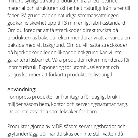
mindre synligt på våra produkter, trä är ett levande
material och strukturen skiftar helt naturligt från faner till
faner. På grund av den naturliga sammansättningen
godkänns skevhet upp till 3 mm enligt fabriksstandard.
Om du föredrar att få streckkoder direkt tryckta på
produkternas baksida rekommenderar vi att använda en
baksida med vit bakgrund. Om du vill sätta streckkoder
på björkdekor eller en liknande bakgrund kan vi inte
garantera läsbarhet. Våra produkter rekommenderas för
inomhusbruk. Exponering för utomhuselement och
solljus kommer att förkorta produktens livslängd.
Användning:
Formpress produkter är framtagna för dagligt bruk i
miljöer såsom hem, kontor och serveringssammanhang.
De är inte avsedda som leksaker för barn.
Produkter gjorda av MDF, såsom serveringsbrädor och
grytunderlägg, bör handdiskas och inte stå i vatten då