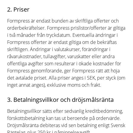
2. Priser
Formpress är endast bunden av skriftliga offerter och
orderbekräftelser. Formpress prislistor/offerter är giltiga
i två månader från tryckdatum. Eventuella ändringar i
Formpress offerter är endast giltiga om de bekräftas
skriftligen. Ändringar i valutakurser, förändringar i
råvarukostnader, tullavgifter, varuskatter eller andra
offentliga avgifter som resulterar i ökade kostnader för
Formpress genomförande, ger Formpress rätt att höja
det avtalade priset. Alla priser anges i SEK, per styck (om
inget annat anges), exklusive moms och frakt.
3. Betalningsvillkor och dröjsmålsränta
Betalningsvillkor sätts efter sedvanlig kreditbedömning,
förskottsbetalning kan tas ut beroende på ordervärde.
Dröjsmålsränta debiteras vid sen betalning enligt Svensk
Räntelag, plus 250 kr i påminnelseavgift.