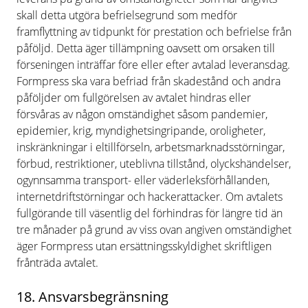
skall detta utgöra befrielsegrund som medför
framflyttning av tidpunkt för prestation och befrielse från
påföljd. Detta äger tillämpning oavsett om orsaken till
förseningen inträffar före eller efter avtalad leveransdag.
Formpress ska vara befriad från skadestånd och andra
påföljder om fullgörelsen av avtalet hindras eller
försvåras av någon omständighet såsom pandemier,
epidemier, krig, myndighetsingripande, oroligheter,
inskränkningar i eltillförseln, arbetsmarknadsstörningar,
förbud, restriktioner, uteblivna tillstånd, olyckshändelser,
ogynnsamma transport- eller väderleksförhållanden,
internetdriftstörningar och hackerattacker. Om avtalets
fullgörande till väsentlig del förhindras för längre tid än
tre månader på grund av viss ovan angiven omständighet
äger Formpress utan ersättningsskyldighet skriftligen
frånträda avtalet.
18. Ansvarsbegränsning