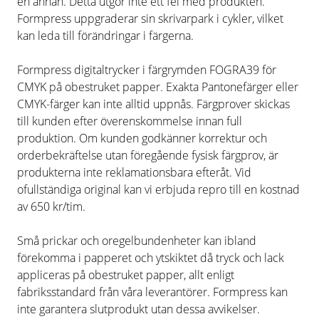
en annan. Detta utgör inte ett fel med produkten.
Formpress uppgraderar sin skrivarpark i cykler, vilket
kan leda till förändringar i färgerna.
Formpress digitaltrycker i färgrymden FOGRA39 för
CMYK på obestruket papper. Exakta Pantonefärger eller
CMYK-färger kan inte alltid uppnås. Färgprover skickas
till kunden efter överenskommelse innan full
produktion. Om kunden godkänner korrektur och
orderbekräftelse utan föregående fysisk färgprov, är
produkterna inte reklamationsbara efteråt. Vid
ofullständiga original kan vi erbjuda repro till en kostnad
av 650 kr/tim.
Små prickar och oregelbundenheter kan ibland
förekomma i papperet och ytskiktet då tryck och lack
appliceras på obestruket papper, allt enligt
fabriksstandard från våra leverantörer. Formpress kan
inte garantera slutprodukt utan dessa avvikelser.