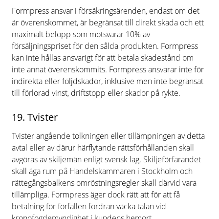
Formpress ansvar i försäkringsärenden, endast om det
är överenskommet, är begränsat till direkt skada och ett
maximalt belopp som motsvarar 10% av
försäljningspriset för den sålda produkten. Formpress
kan inte hållas ansvarigt för att betala skadestånd om
inte annat överenskommits. Formpress ansvarar inte för
indirekta eller följdskador, inklusive men inte begränsat
till förlorad vinst, driftstopp eller skador på rykte.
19. Tvister
Tvister angående tolkningen eller tillämpningen av detta
avtal eller av därur härflytande rättsförhållanden skall
avgöras av skiljemän enligt svensk lag. Skiljeförfarandet
skall äga rum på Handelskammaren i Stockholm och
rättegångsbalkens omröstningsregler skall därvid vara
tillämpliga. Formpress äger dock rätt att för att få
betalning för förfallen fordran väcka talan vid
kronofogdemyndighet i kundens hemort.