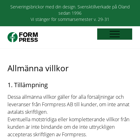
Serveringsbrickor med din design. Svensktillverkade på Öland
sedan 1996
Vi stänger för sommarsemester v. 29-31
Allmänna villkor
1. Tillämpning
Dessa allmänna villkor gäller för alla försäljningar och
leveranser från Formpress AB till kunder, om inte annat
avtalats skriftligen.
Eventuella motstridiga eller kompletterande villkor från
kunden är inte bindande om de inte uttryckligen
accepteras skriftligen av Formpress.