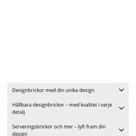
Designbrickor med din unika design
Hållbara designbrickor – med kvalitet i varje
Designbrickor med din unika design
detalj
Letar du efter designbrickor där din egen design
står i fokus? På Formpress tillverkar vi
Serveringsbrickor och mer – lyft fram din
Hållbara designbrickor
–
med
handgjorda brickor och andra produkter för det
design