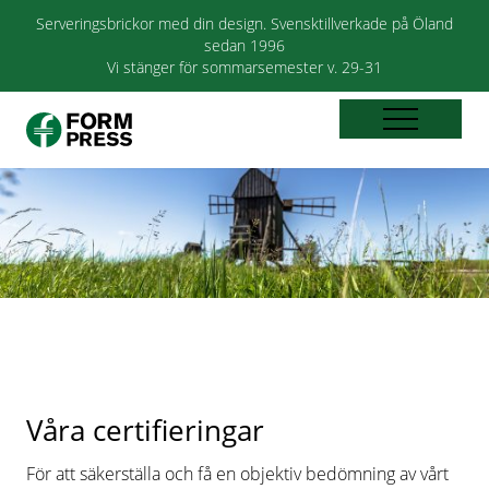
Serveringsbrickor med din design. Svensktillverkade på Öland
sedan 1996
Vi stänger för sommarsemester v. 29-31
Våra certifieringar
För att säkerställa och få en objektiv bedömning av vårt