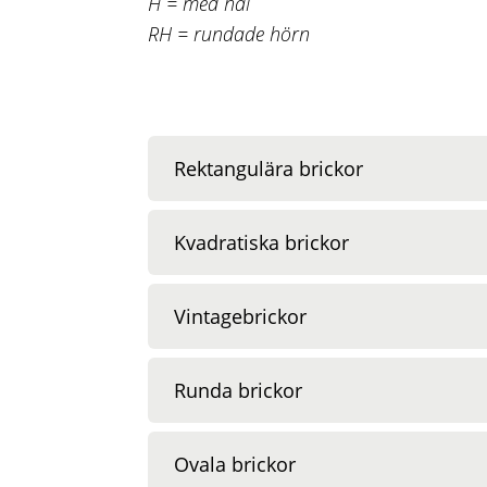
H = med hål
RH = rundade hörn
Rektangulära brickor
Storlek (cm)
Kvadratiska brickor
27×13
Storlek (cm)
Vintagebrickor
27×20
20×20
Storlek (cm)
Runda brickor
32×15
32×32
40×33
Storlek (cm)
Ovala brickor
33×21