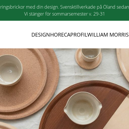
ringsbrickor med din design. Svensktillverkade på Öland seda
Vi stänger för sommarsemester v. 29-31
DESIGN
HORECA
PROFIL
WILLIAM MORRIS