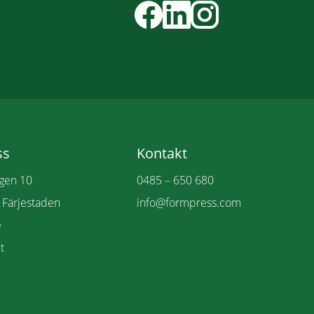
Mall
Mall
Mall
Mall
Mall
Mall
Mall
Mall
Mall
Mall
Mall
Mall
Mall
Mall
Mall
ss
Kontakt
Mall
Mall
ägen 10
0485 – 650 680
Mall
Mall
Mall
 Färjestaden
info@formpress.com
Mall
Mall
e
Mall
Mall
t
Mall
Mall
Mall
Mall
Mall